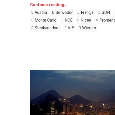
Continue reading…
Austria
Belweder
Francja
GDN
Monte Carlo
NCE
NIcea
Promena
Stephansdom
VIE
Wiedeń