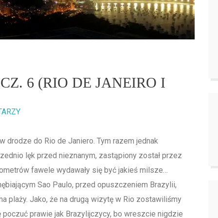
Z. 6 (RIO DE JANEIRO I
TARZY
w drodze do Rio de Janiero. Tym razem jednak
ednio lęk przed nieznanym, zastąpiony został przez
lometrów fawele wydawały się być jakieś milsze…
nębiającym Sao Paulo, przed opuszczeniem Brazylii,
a plaży. Jako, że na drugą wizytę w Rio zostawiliśmy
 poczuć prawie jak Brazylijczycy, bo wreszcie nigdzie