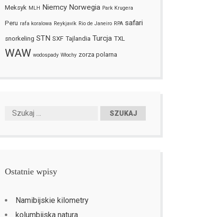
Niemcy
Norwegia
Meksyk
MLH
Park Krugera
safari
Peru
rafa koralowa
Reykjavík
Rio de Janeiro
RPA
STN
Turcja
snorkeling
SXF
Tajlandia
TXL
WAW
zorza polarna
wodospady
Włochy
Ostatnie wpisy
Namibijskie kilometry
kolumbijska natura