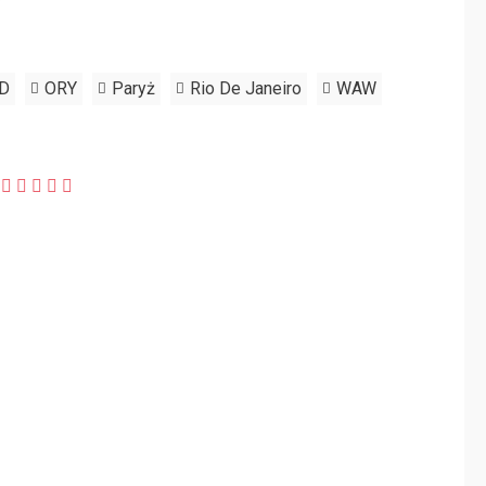
D
ORY
Paryż
Rio De Janeiro
WAW