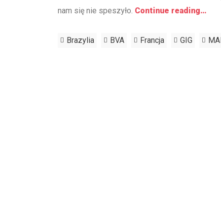
nam się nie speszyło.
Continue reading…
Brazylia
BVA
Francja
GIG
MA