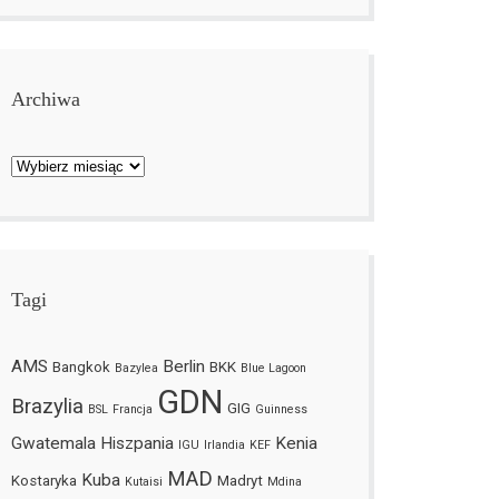
Archiwa
Archiwa
Tagi
AMS
Berlin
Bangkok
BKK
Bazylea
Blue Lagoon
GDN
Brazylia
GIG
BSL
Francja
Guinness
Gwatemala
Hiszpania
Kenia
IGU
Irlandia
KEF
MAD
Kuba
Kostaryka
Madryt
Kutaisi
Mdina