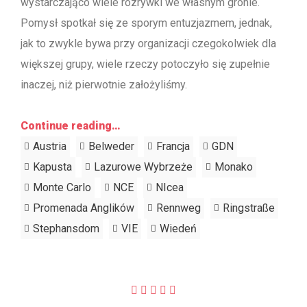
wystarczająco wiele rozrywki we własnym gronie.
Pomysł spotkał się ze sporym entuzjazmem, jednak,
jak to zwykle bywa przy organizacji czegokolwiek dla
większej grupy, wiele rzeczy potoczyło się zupełnie
inaczej, niż pierwotnie założyliśmy.
Continue reading…
Austria
Belweder
Francja
GDN
Kapusta
Lazurowe Wybrzeże
Monako
Monte Carlo
NCE
NIcea
Promenada Anglików
Rennweg
Ringstraße
Stephansdom
VIE
Wiedeń