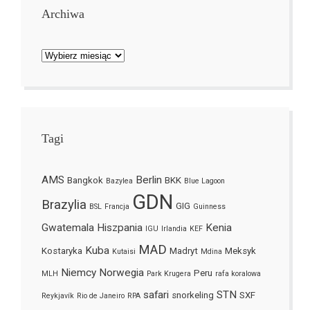
Archiwa
Archiwa
Tagi
AMS
Berlin
Bangkok
BKK
Bazylea
Blue Lagoon
GDN
Brazylia
GIG
BSL
Francja
Guinness
Gwatemala
Hiszpania
Kenia
IGU
Irlandia
KEF
MAD
Kuba
Kostaryka
Madryt
Meksyk
Kutaisi
Mdina
Niemcy
Norwegia
Peru
MLH
Park Krugera
rafa koralowa
safari
STN
snorkeling
SXF
Reykjavík
Rio de Janeiro
RPA