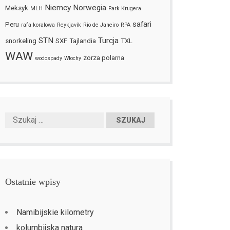
Niemcy
Norwegia
Meksyk
MLH
Park Krugera
safari
Peru
rafa koralowa
Reykjavík
Rio de Janeiro
RPA
STN
Turcja
snorkeling
SXF
Tajlandia
TXL
WAW
zorza polarna
wodospady
Włochy
Ostatnie wpisy
Namibijskie kilometry
kolumbijska natura