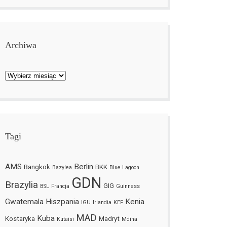
Archiwa
Archiwa
Tagi
AMS
Berlin
Bangkok
BKK
Bazylea
Blue Lagoon
GDN
Brazylia
GIG
BSL
Francja
Guinness
Gwatemala
Hiszpania
Kenia
IGU
Irlandia
KEF
MAD
Kuba
Kostaryka
Madryt
Kutaisi
Mdina