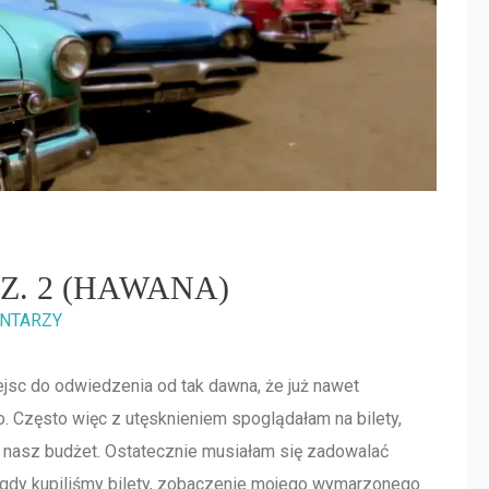
Z. 2 (HAWANA)
NTARZY
iejsc do odwiedzenia od tak dawna, że już nawet
. Często więc z utęsknieniem spoglądałam na bilety,
 nasz budżet. Ostatecznie musiałam się zadowalać
 gdy kupiliśmy bilety, zobaczenie mojego wymarzonego