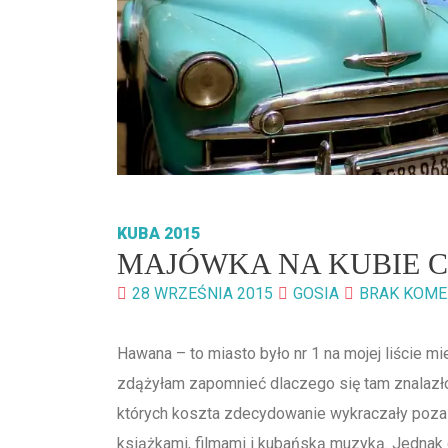
KUBA 2015
MAJÓWKA NA KUBIE C
28 WRZEŚNIA 2015
GOSIA
BRAK KOME
Hawana – to miasto było nr 1 na mojej liście m
zdążyłam zapomnieć dlaczego się tam znalazło
których koszta zdecydowanie wykraczały poza
książkami, filmami i kubańską muzyką. Jednak