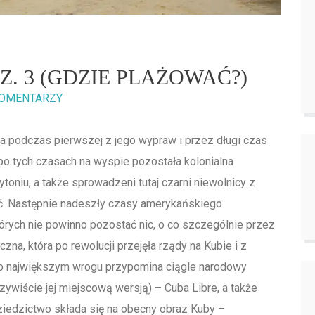
. 3 (GDZIE PLAŻOWAĆ?)
KOMENTARZY
a podczas pierwszej z jego wypraw i przez długi czas
o tych czasach na wyspie pozostała kolonialna
 tytoniu, a także sprowadzeni tutaj czarni niewolnicy z
wać. Następnie nadeszły czasy amerykańskiego
których nie powinno pozostać nic, o co szczególnie przez
zna, która po rewolucji przejęła rządy na Kubie i z
k o największym wrogu przypomina ciągle narodowy
ywiście jej miejscową wersją) – Cuba Libre, a także
iedzictwo składa się na obecny obraz Kuby –