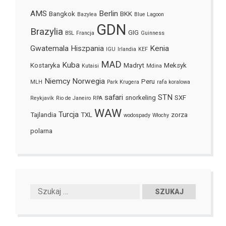
AMS
Berlin
Bangkok
BKK
Bazylea
Blue Lagoon
GDN
Brazylia
GIG
BSL
Francja
Guinness
Gwatemala
Hiszpania
Kenia
IGU
Irlandia
KEF
MAD
Kuba
Kostaryka
Madryt
Meksyk
Kutaisi
Mdina
Niemcy
Norwegia
Peru
MLH
Park Krugera
rafa koralowa
safari
STN
snorkeling
SXF
Reykjavík
Rio de Janeiro
RPA
WAW
Turcja
Tajlandia
TXL
zorza
wodospady
Włochy
polarna