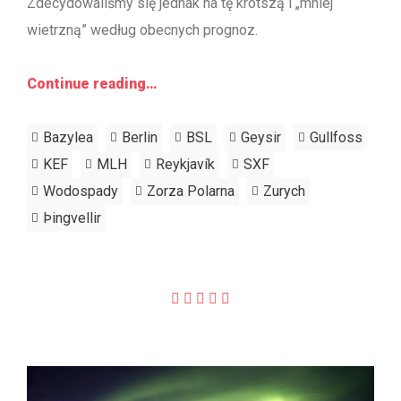
Zdecydowaliśmy się jednak na tę krótszą i „mniej
wietrzną” według obecnych prognoz.
Continue reading…
Bazylea
Berlin
BSL
Geysir
Gullfoss
KEF
MLH
Reykjavík
SXF
Wodospady
Zorza Polarna
Zurych
Þingvellir