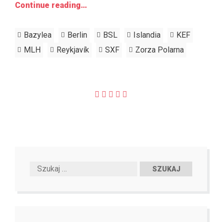
Continue reading…
Bazylea
Berlin
BSL
Islandia
KEF
MLH
Reykjavík
SXF
Zorza Polarna