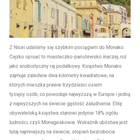
Z Nicei udaliśmy się szybkim pociągiem do Monako.
Ciężko opisać to miasteczko-państewsko inaczej, niż
jako snobistyczny raj podatkowy. Księstwo Monako
zajmuje zaledwie dwa kilometry kwadratowe, na
których mieszka prawie trzydzieści osiem
tysięcy osób, co powoduje najwyższą w Europie i jedną
z najwyższych na świecie gęstość zaludnienia. Elitę
obywatelską księstwa stanowi jedynie 18% ogółu
ludności, czyli Monageskowie. Wskaźnik ubóstwa jest
tutaj najmniejszy na świecie, stopień bezrobocia