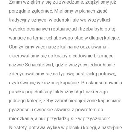
Zanim wzięliśmy się za zwiedzanie, zdążyliśmy już
porządnie zgłodnieć. Mieliśmy w planach zjeść
tradycyjny sznycel wiedeński, ale we wszystkich
wysoko ocenianych restauracjach trzeba było po tę
wariację na temat schabowego stać w długiej kolejce.
Obniżyliśmy więc nasze kulinarne oczekiwania i
skierowaliśmy się do knajpy o cudownie brzmiącej
nazwie Schachtelwirt, gdzie wszyscy jednogłośnie
zdecydowaliśmy się na typową austriacką potrawę,
czyli świninę w kiszonej kapuście. Po skonsumowaniu
posiłku popełniliśmy taktyczny błąd, nakręcając
jednego kolegę, żeby zabrał niedojedzone kapuściane
pyszności i świńskie skwarki z powrotem do
mieszkania, a nuż przydadzą się w przyszłości?
Niestety, potrawa wylała w plecaku kolegi, a następnie