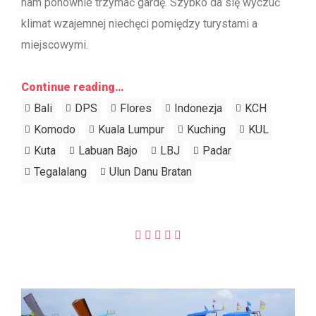
nam ponownie trzymać gardę. Szybko da się wyczuć
klimat wzajemnej niechęci pomiędzy turystami a
miejscowymi.
Continue reading…
Bali
DPS
Flores
Indonezja
KCH
Komodo
Kuala Lumpur
Kuching
KUL
Kuta
Labuan Bajo
LBJ
Padar
Tegalalang
Ulun Danu Bratan