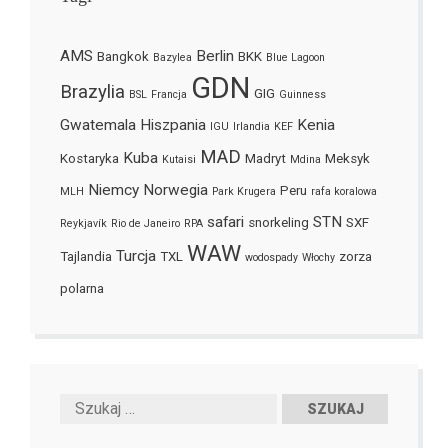
AMS
Berlin
Bangkok
BKK
Bazylea
Blue Lagoon
GDN
Brazylia
GIG
BSL
Francja
Guinness
Gwatemala
Hiszpania
Kenia
IGU
Irlandia
KEF
MAD
Kuba
Kostaryka
Madryt
Meksyk
Kutaisi
Mdina
Niemcy
Norwegia
Peru
MLH
Park Krugera
rafa koralowa
safari
STN
snorkeling
SXF
Reykjavík
Rio de Janeiro
RPA
WAW
Turcja
Tajlandia
TXL
zorza
wodospady
Włochy
polarna