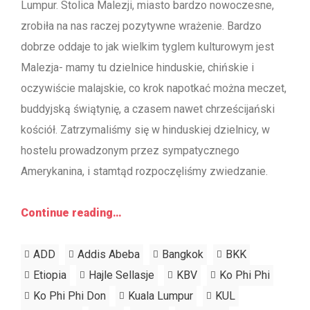
Lumpur. Stolica Malezji, miasto bardzo nowoczesne,
zrobiła na nas raczej pozytywne wrażenie. Bardzo
dobrze oddaje to jak wielkim tyglem kulturowym jest
Malezja- mamy tu dzielnice hinduskie, chińskie i
oczywiście malajskie, co krok napotkać można meczet,
buddyjską świątynię, a czasem nawet chrześcijański
kościół. Zatrzymaliśmy się w hinduskiej dzielnicy, w
hostelu prowadzonym przez sympatycznego
Amerykanina, i stamtąd rozpoczęliśmy zwiedzanie.
Continue reading…
ADD
Addis Abeba
Bangkok
BKK
Etiopia
Hajle Sellasje
KBV
Ko Phi Phi
Ko Phi Phi Don
Kuala Lumpur
KUL