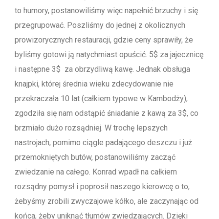
to humory, postanowiliśmy więc napełnić brzuchy i się
przegrupować. Poszliśmy do jednej z okolicznych
prowizorycznych restauracji, gdzie ceny sprawiły, że
byliśmy gotowi ją natychmiast opuścić. 5$ za jajecznicę
i następne 3$ za obrzydliwą kawę. Jednak obsługa
knajpki, której średnia wieku zdecydowanie nie
przekraczała 10 lat (całkiem typowe w Kambodży),
zgodziła się nam odstąpić śniadanie z kawą za 3$, co
brzmiało dużo rozsądniej. W trochę lepszych
nastrojach, pomimo ciągle padającego deszczu i już
przemokniętych butów, postanowiliśmy zacząć
zwiedzanie na całego. Konrad wpadł na całkiem
rozsądny pomysł i poprosił naszego kierowcę o to,
żebyśmy zrobili zwyczajowe kółko, ale zaczynając od
końca, żeby uniknąć tłumów zwiedzających. Dzięki