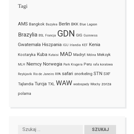
Tagi
AMS
Berlin
Bangkok
BKK
Bazylea
Blue Lagoon
GDN
Brazylia
GIG
BSL
Francja
Guinness
Gwatemala
Hiszpania
Kenia
IGU
Irlandia
KEF
MAD
Kuba
Kostaryka
Madryt
Meksyk
Kutaisi
Mdina
Niemcy
Norwegia
Peru
MLH
Park Krugera
rafa koralowa
safari
STN
snorkeling
SXF
Reykjavík
Rio de Janeiro
RPA
WAW
Turcja
Tajlandia
TXL
zorza
wodospady
Włochy
polarna