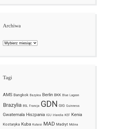
Archiwa
Archiwa
Tagi
AMS
Berlin
Bangkok
BKK
Bazylea
Blue Lagoon
GDN
Brazylia
GIG
BSL
Francja
Guinness
Gwatemala
Hiszpania
Kenia
IGU
Irlandia
KEF
MAD
Kuba
Kostaryka
Madryt
Kutaisi
Mdina