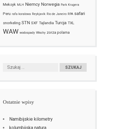
Niemcy
Norwegia
Meksyk
MLH
Park Krugera
safari
Peru
rafa koralowa
Reykjavík
Rio de Janeiro
RPA
STN
Turcja
snorkeling
SXF
Tajlandia
TXL
WAW
zorza polarna
wodospady
Włochy
Ostatnie wpisy
Namibijskie kilometry
kolumbijska natura