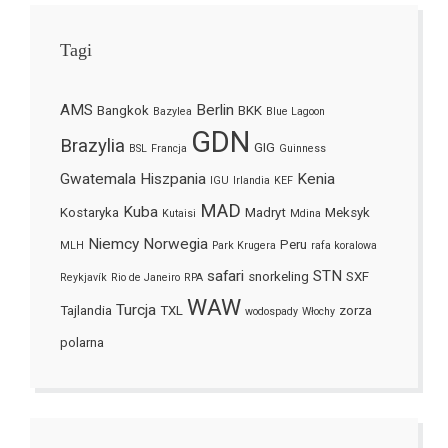
Tagi
AMS
Berlin
Bangkok
BKK
Bazylea
Blue Lagoon
GDN
Brazylia
GIG
BSL
Francja
Guinness
Gwatemala
Hiszpania
Kenia
IGU
Irlandia
KEF
MAD
Kuba
Kostaryka
Madryt
Meksyk
Kutaisi
Mdina
Niemcy
Norwegia
Peru
MLH
Park Krugera
rafa koralowa
safari
STN
snorkeling
SXF
Reykjavík
Rio de Janeiro
RPA
WAW
Turcja
Tajlandia
TXL
zorza
wodospady
Włochy
polarna