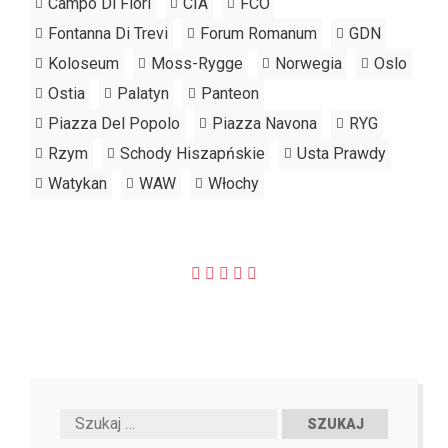
Campo Di Fiori
CIA
FCO
Fontanna Di Trevi
Forum Romanum
GDN
Koloseum
Moss-Rygge
Norwegia
Oslo
Ostia
Palatyn
Panteon
Piazza Del Popolo
Piazza Navona
RYG
Rzym
Schody Hiszapńskie
Usta Prawdy
Watykan
WAW
Włochy