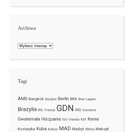
Archiwa
Archiwa
Tagi
AMS
Berlin
Bangkok
BKK
Bazylea
Blue Lagoon
GDN
Brazylia
GIG
BSL
Francja
Guinness
Gwatemala
Hiszpania
Kenia
IGU
Irlandia
KEF
MAD
Kuba
Kostaryka
Madryt
Meksyk
Kutaisi
Mdina