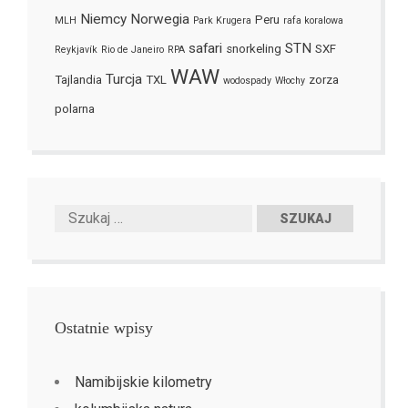
Niemcy
Norwegia
Peru
MLH
Park Krugera
rafa koralowa
safari
STN
snorkeling
SXF
Reykjavík
Rio de Janeiro
RPA
WAW
Turcja
Tajlandia
TXL
zorza
wodospady
Włochy
polarna
Ostatnie wpisy
Namibijskie kilometry