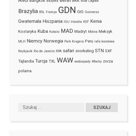
AMS
Berlin
Bangkok
BKK
Bazylea
Blue Lagoon
GDN
Brazylia
GIG
BSL
Francja
Guinness
Gwatemala
Hiszpania
Kenia
IGU
Irlandia
KEF
MAD
Kuba
Kostaryka
Madryt
Meksyk
Kutaisi
Mdina
Niemcy
Norwegia
Peru
MLH
Park Krugera
rafa koralowa
safari
STN
snorkeling
SXF
Reykjavík
Rio de Janeiro
RPA
WAW
Turcja
Tajlandia
TXL
zorza
wodospady
Włochy
polarna