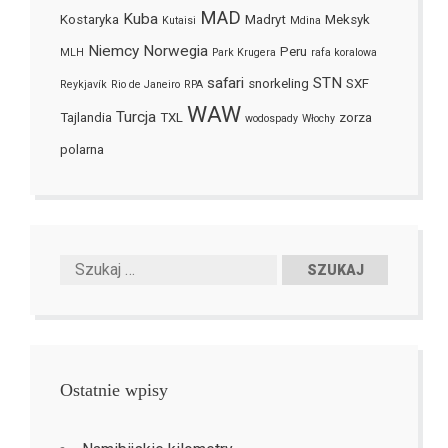
MAD
Kuba
Kostaryka
Madryt
Meksyk
Kutaisi
Mdina
Niemcy
Norwegia
Peru
MLH
Park Krugera
rafa koralowa
safari
STN
snorkeling
SXF
Reykjavík
Rio de Janeiro
RPA
WAW
Turcja
Tajlandia
TXL
zorza
wodospady
Włochy
polarna
Ostatnie wpisy