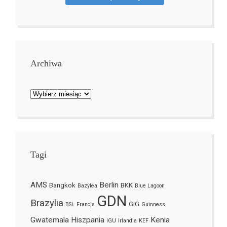
Archiwa
Archiwa
Tagi
AMS
Berlin
Bangkok
BKK
Bazylea
Blue Lagoon
GDN
Brazylia
GIG
BSL
Francja
Guinness
Gwatemala
Hiszpania
Kenia
IGU
Irlandia
KEF