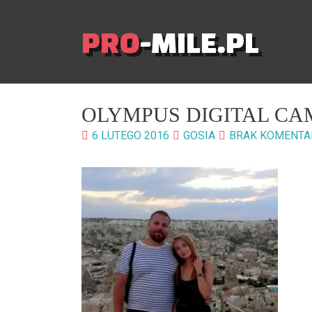
PRO
-MILE.PL
OLYMPUS DIGITAL C
6 LUTEGO 2016
GOSIA
BRAK KOMENTA