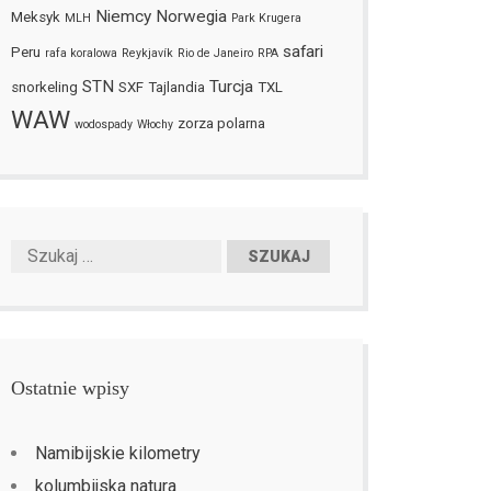
Niemcy
Norwegia
Meksyk
MLH
Park Krugera
safari
Peru
rafa koralowa
Reykjavík
Rio de Janeiro
RPA
STN
Turcja
snorkeling
SXF
Tajlandia
TXL
WAW
zorza polarna
wodospady
Włochy
Ostatnie wpisy
Namibijskie kilometry
kolumbijska natura