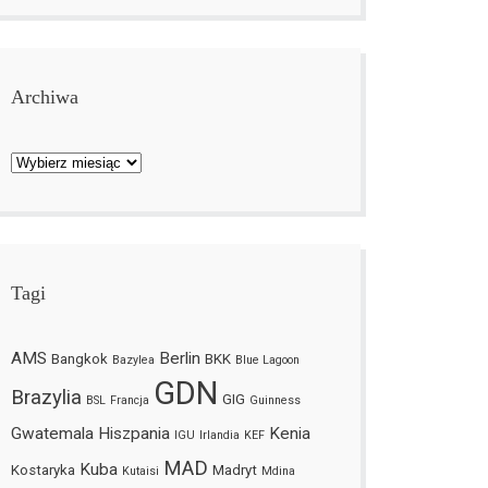
Archiwa
Archiwa
Tagi
AMS
Berlin
Bangkok
BKK
Bazylea
Blue Lagoon
GDN
Brazylia
GIG
BSL
Francja
Guinness
Gwatemala
Hiszpania
Kenia
IGU
Irlandia
KEF
MAD
Kuba
Kostaryka
Madryt
Kutaisi
Mdina