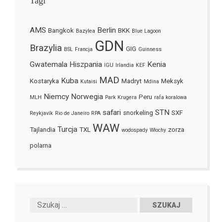
Tagi
AMS
Berlin
Bangkok
BKK
Bazylea
Blue Lagoon
GDN
Brazylia
GIG
BSL
Francja
Guinness
Gwatemala
Hiszpania
Kenia
IGU
Irlandia
KEF
MAD
Kuba
Kostaryka
Madryt
Meksyk
Kutaisi
Mdina
Niemcy
Norwegia
Peru
MLH
Park Krugera
rafa koralowa
safari
STN
snorkeling
SXF
Reykjavík
Rio de Janeiro
RPA
WAW
Turcja
Tajlandia
TXL
zorza
wodospady
Włochy
polarna