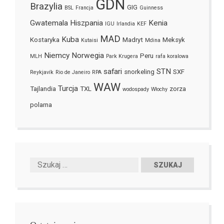
GDN
Brazylia
GIG
BSL
Francja
Guinness
Gwatemala
Hiszpania
Kenia
IGU
Irlandia
KEF
MAD
Kuba
Kostaryka
Madryt
Meksyk
Kutaisi
Mdina
Niemcy
Norwegia
Peru
MLH
Park Krugera
rafa koralowa
safari
STN
snorkeling
SXF
Reykjavík
Rio de Janeiro
RPA
WAW
Turcja
Tajlandia
TXL
zorza
wodospady
Włochy
polarna