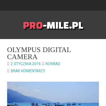
PRO
-MILE.PL
OLYMPUS DIGITAL
CAMERA
2 STYCZNIA 2016
KONRAD
BRAK KOMENTARZY