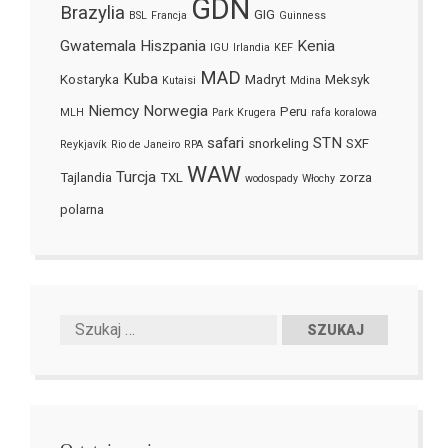
GDN
Brazylia
GIG
BSL
Francja
Guinness
Gwatemala
Hiszpania
Kenia
IGU
Irlandia
KEF
MAD
Kuba
Kostaryka
Madryt
Meksyk
Kutaisi
Mdina
Niemcy
Norwegia
Peru
MLH
Park Krugera
rafa koralowa
safari
STN
snorkeling
SXF
Reykjavík
Rio de Janeiro
RPA
WAW
Turcja
Tajlandia
TXL
zorza
wodospady
Włochy
polarna