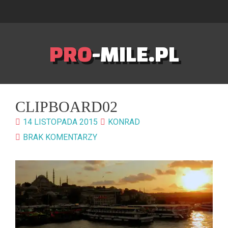
PRO
-MILE.PL
CLIPBOARD02
14 LISTOPADA 2015
KONRAD
BRAK KOMENTARZY