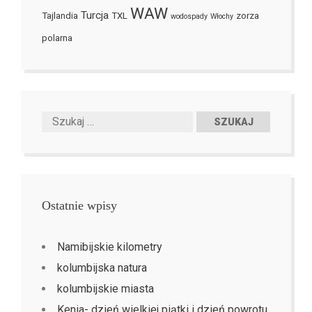
WAW
Turcja
Tajlandia
TXL
zorza
wodospady
Włochy
polarna
Ostatnie wpisy
Namibijskie kilometry
kolumbijska natura
kolumbijskie miasta
Kenia- dzień wielkiej piątki i dzień powrotu