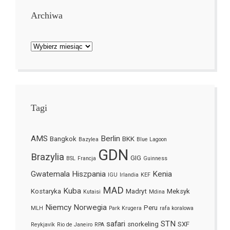
Archiwa
Archiwa
Tagi
AMS
Berlin
Bangkok
BKK
Bazylea
Blue Lagoon
GDN
Brazylia
GIG
BSL
Francja
Guinness
Gwatemala
Hiszpania
Kenia
IGU
Irlandia
KEF
MAD
Kuba
Kostaryka
Madryt
Meksyk
Kutaisi
Mdina
Niemcy
Norwegia
Peru
MLH
Park Krugera
rafa koralowa
safari
STN
snorkeling
SXF
Reykjavík
Rio de Janeiro
RPA