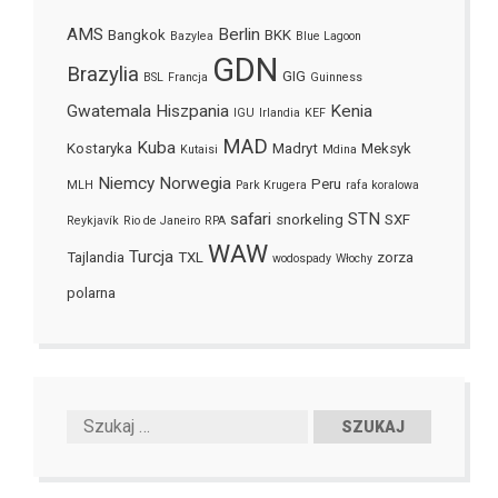
AMS
Berlin
Bangkok
BKK
Bazylea
Blue Lagoon
GDN
Brazylia
GIG
BSL
Francja
Guinness
Gwatemala
Hiszpania
Kenia
IGU
Irlandia
KEF
MAD
Kuba
Kostaryka
Madryt
Meksyk
Kutaisi
Mdina
Niemcy
Norwegia
Peru
MLH
Park Krugera
rafa koralowa
safari
STN
snorkeling
SXF
Reykjavík
Rio de Janeiro
RPA
WAW
Turcja
Tajlandia
TXL
zorza
wodospady
Włochy
polarna