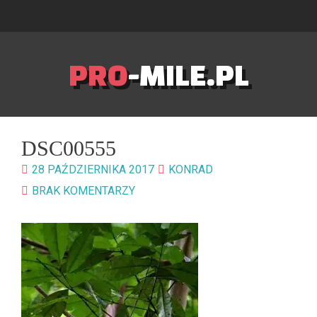
PRO
-MILE.PL
DSC00555
28 PAŹDZIERNIKA 2017
KONRAD
BRAK KOMENTARZY