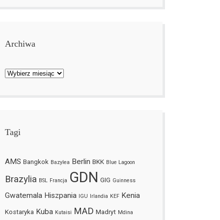
Archiwa
Archiwa
Tagi
AMS
Berlin
Bangkok
BKK
Bazylea
Blue Lagoon
GDN
Brazylia
GIG
BSL
Francja
Guinness
Gwatemala
Hiszpania
Kenia
IGU
Irlandia
KEF
MAD
Kuba
Kostaryka
Madryt
Kutaisi
Mdina