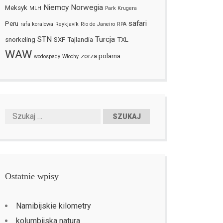
Niemcy
Norwegia
Meksyk
MLH
Park Krugera
safari
Peru
rafa koralowa
Reykjavík
Rio de Janeiro
RPA
STN
Turcja
snorkeling
SXF
Tajlandia
TXL
WAW
zorza polarna
wodospady
Włochy
Ostatnie wpisy
Namibijskie kilometry
kolumbijska natura