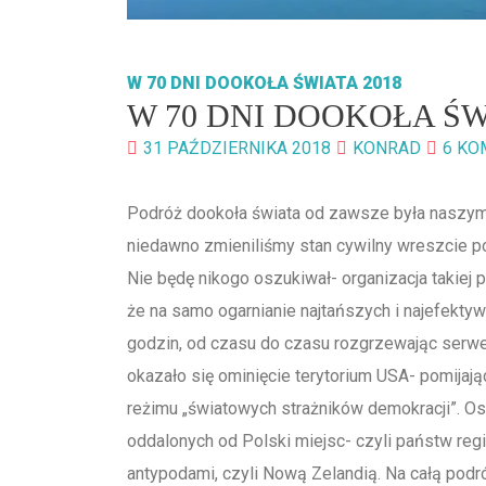
W 70 DNI DOOKOŁA ŚWIATA 2018
W 70 DNI DOOKOŁA Ś
31 PAŹDZIERNIKA 2018
KONRAD
6 KO
Podróż dookoła świata od zawsze była naszym 
niedawno zmieniliśmy stan cywilny wreszcie p
Nie będę nikogo oszukiwał- organizacja takiej p
że na samo ogarnianie najtańszych i najefekty
godzin, od czasu do czasu rozgrzewając ser
okazało się ominięcie terytorium USA- pomijaj
reżimu „światowych strażników demokracji”. Ost
oddalonych od Polski miejsc- czyli państw reg
antypodami, czyli Nową Zelandią. Na całą podróż