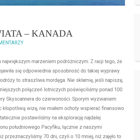
WIATA – KANADA
MENTARZY
największym marzeniem podróżniczym. Z racji tego, że
ojawiła się odpowiednia sposobność do takiej wyprawy.
odróży to straszliwa mordęga. Nie skłamię, jeśli napiszę,
wniejszych połączeń lotniczych poświęciliśmy ponad 100
wery Skyscannera do czerwoności. Sporym wyzwaniem
ąc kłopotliwą wizę, nie miałem ochoty wspierać finansowo
atecznie postawiliśmy na eksplorację najdalej
ionu południowego Pacyfiku, łącznie z naszymi
 przeznaczyliśmy 70 dni, czyli o 10 mniej, niż zajęło to