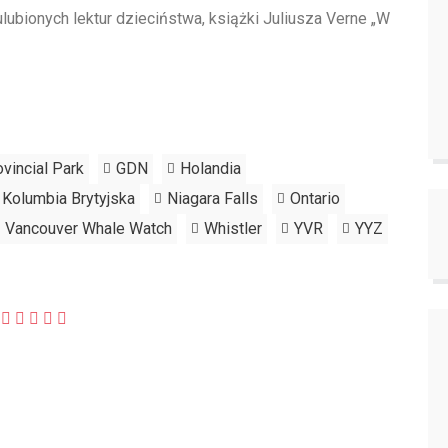
lubionych lektur dzieciństwa, książki Juliusza Verne „W
ovincial Park
GDN
Holandia
Kolumbia Brytyjska
Niagara Falls
Ontario
Vancouver Whale Watch
Whistler
YVR
YYZ