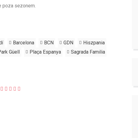
nie poza sezonem.
dí
Barcelona
BCN
GDN
Hiszpania
Park Güell
Plaça Espanya
Sagrada Familia