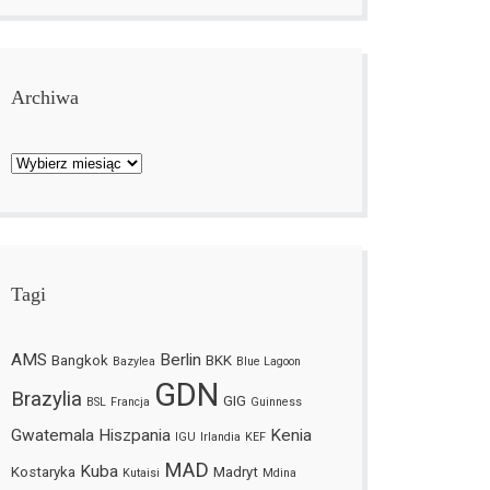
Archiwa
Archiwa
Tagi
AMS
Berlin
Bangkok
BKK
Bazylea
Blue Lagoon
GDN
Brazylia
GIG
BSL
Francja
Guinness
Gwatemala
Hiszpania
Kenia
IGU
Irlandia
KEF
MAD
Kuba
Kostaryka
Madryt
Kutaisi
Mdina