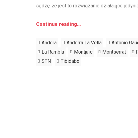
sądzę, że jest to rozwiązanie działające jedy
Continue reading…
Andora
Andorra La Vella
Antonio Gau
La Rambla
Montjuïc
Montserrat
STN
Tibidabo