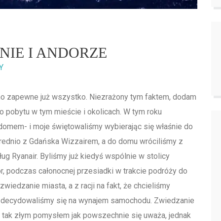
IE I ANDORZE
Y
no zapewne już wszystko. Niezrażony tym faktem, dodam
o pobytu w tym mieście i okolicach. W tym roku
omem- i moje świętowaliśmy wybierając się właśnie do
średnio z Gdańska Wizzairem, a do domu wróciliśmy z
ug Ryanair. Byliśmy już kiedyś wspólnie w stolicy
czór, podczas całonocnej przesiadki w trakcie podróży do
iedzanie miasta, a z racji na fakt, że chcieliśmy
, zdecydowaliśmy się na wynajem samochodu. Zwiedzanie
t tak złym pomysłem jak powszechnie się uważa, jednak