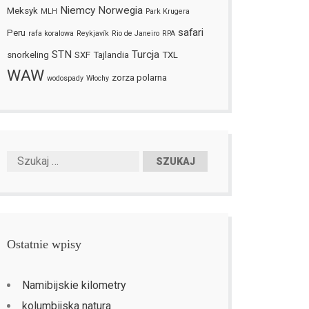
Niemcy
Norwegia
Meksyk
MLH
Park Krugera
safari
Peru
rafa koralowa
Reykjavík
Rio de Janeiro
RPA
STN
Turcja
snorkeling
SXF
Tajlandia
TXL
WAW
zorza polarna
wodospady
Włochy
Ostatnie wpisy
Namibijskie kilometry
kolumbijska natura