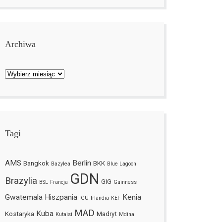
Archiwa
Archiwa
Tagi
AMS
Berlin
Bangkok
BKK
Bazylea
Blue Lagoon
GDN
Brazylia
GIG
BSL
Francja
Guinness
Gwatemala
Hiszpania
Kenia
IGU
Irlandia
KEF
MAD
Kuba
Kostaryka
Madryt
Kutaisi
Mdina