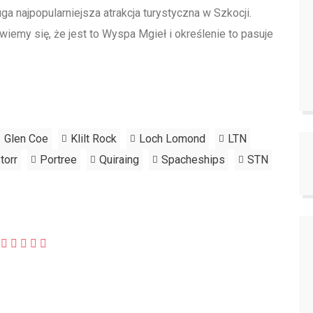
ga najpopularniejsza atrakcja turystyczna w Szkocji.
iemy się, że jest to Wyspa Mgieł i określenie to pasuje
Glen Coe
Klilt Rock
Loch Lomond
LTN
torr
Portree
Quiraing
Spacheships
STN