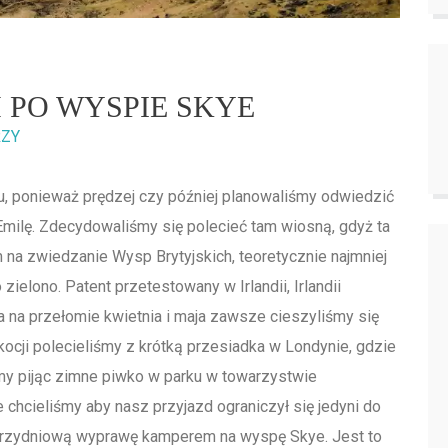
 PO WYSPIE SKYE
RZY
u, ponieważ prędzej czy później planowaliśmy odwiedzić
Emilę. Zdecydowaliśmy się polecieć tam wiosną, gdyż ta
na zwiedzanie Wysp Brytyjskich, teoretycznie najmniej
zielono. Patent przetestowany w Irlandii, Irlandii
a na przełomie kwietnia i maja zawsze cieszyliśmy się
kocji polecieliśmy z krótką przesiadka w Londynie, gdzie
śmy pijąc zimne piwko w parku w towarzystwie
 chcieliśmy aby nasz przyjazd ograniczył się jedyni do
trzydniową wyprawę kamperem na wyspę Skye. Jest to