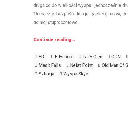
druga co do wielkości wyspa i jednocześnie dru
Tłumacząc bezpośrednio jej gaelicką nazwę dow
do niej stuprocentowo.
Continue reading…
EDI
Edynburg
Fairy Glen
GDN
Mealt Falls
Neist Point
Old Man Of S
Szkocja
Wyspa Skye