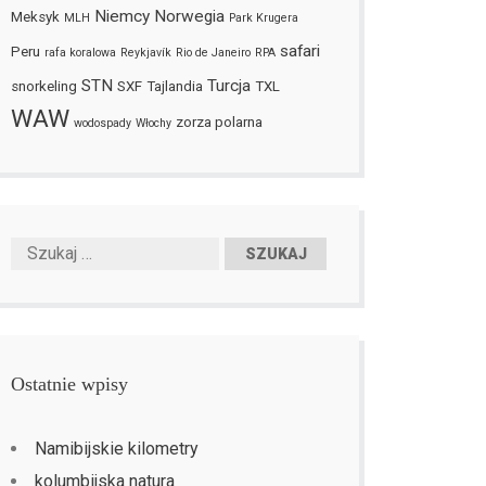
Niemcy
Norwegia
Meksyk
MLH
Park Krugera
safari
Peru
rafa koralowa
Reykjavík
Rio de Janeiro
RPA
STN
Turcja
snorkeling
SXF
Tajlandia
TXL
WAW
zorza polarna
wodospady
Włochy
Ostatnie wpisy
Namibijskie kilometry
kolumbijska natura