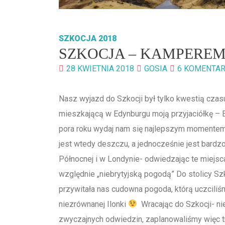
SZKOCJA 2018
SZKOCJA – KAMPEREM
28 KWIETNIA 2018
GOSIA
6 KOMENTA
Nasz wyjazd do Szkocji był tylko kwestią czas
mieszkającą w Edynburgu moją przyjaciółkę – 
pora roku wydaj nam się najlepszym momentem 
jest wtedy deszczu, a jednocześnie jest bardzo 
Północnej i w Londynie- odwiedzając te miejsc
względnie „niebrytyjską pogodą” Do stolicy Sz
przywitała nas cudowna pogoda, którą uczcili
niezrównanej Ilonki
Wracając do Szkocji- nie
zwyczajnych odwiedzin, zaplanowaliśmy więc 