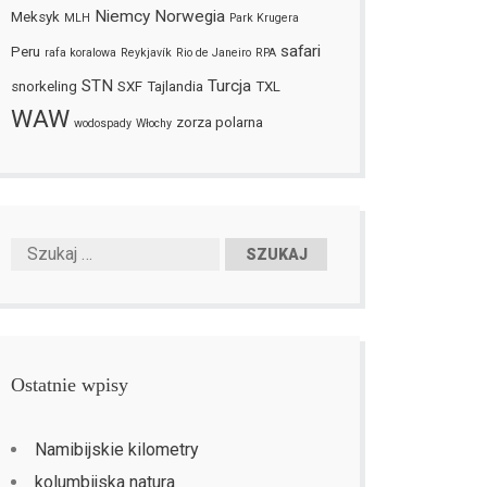
Niemcy
Norwegia
Meksyk
MLH
Park Krugera
safari
Peru
rafa koralowa
Reykjavík
Rio de Janeiro
RPA
STN
Turcja
snorkeling
SXF
Tajlandia
TXL
WAW
zorza polarna
wodospady
Włochy
Ostatnie wpisy
Namibijskie kilometry
kolumbijska natura