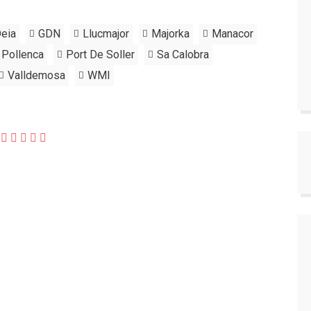
eia
GDN
Llucmajor
Majorka
Manacor
Pollenca
Port De Soller
Sa Calobra
Valldemosa
WMI