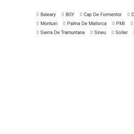
Baleary
BGY
Cap De Formentor
D
Montuiri
Palma De Mallorca
PMI
Sierra De Tramuntana
Sineu
Soller