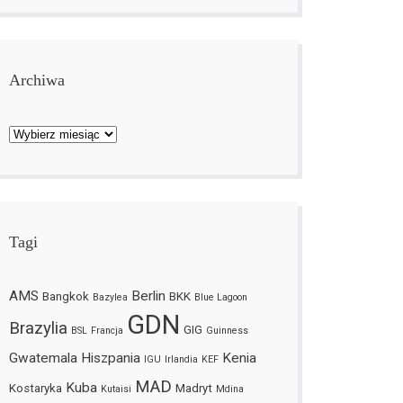
Archiwa
Archiwa
Tagi
AMS
Berlin
Bangkok
BKK
Bazylea
Blue Lagoon
GDN
Brazylia
GIG
BSL
Francja
Guinness
Gwatemala
Hiszpania
Kenia
IGU
Irlandia
KEF
MAD
Kuba
Kostaryka
Madryt
Kutaisi
Mdina