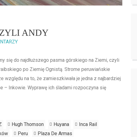
 CZYLI ANDY
ENTARZY
my się do najdłuższego pasma górskiego na Ziemi, czyli
raibskiego po Ziemię Ognistą. Strome peruwiańskie
 względu na to, że zamieszkiwała je jedna z najbardziej
ie – Inkowie. Wyprawę ich śladami rozpoczyna się
Z
Hugh Thomson
Huyana
Inca Rail
nków
Peru
Plaza De Armas