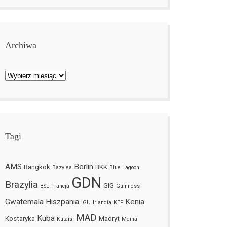
Archiwa
Archiwa
Tagi
AMS
Berlin
Bangkok
BKK
Bazylea
Blue Lagoon
GDN
Brazylia
GIG
BSL
Francja
Guinness
Gwatemala
Hiszpania
Kenia
IGU
Irlandia
KEF
MAD
Kuba
Kostaryka
Madryt
Kutaisi
Mdina