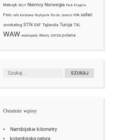
Niemcy
Norwegia
Meksyk
MLH
Park Krugera
safari
Peru
rafa koralowa
Reykjavík
Rio de Janeiro
RPA
STN
Turcja
snorkeling
SXF
Tajlandia
TXL
WAW
zorza polarna
wodospady
Włochy
Ostatnie wpisy
Namibijskie kilometry
kolumbijska natura