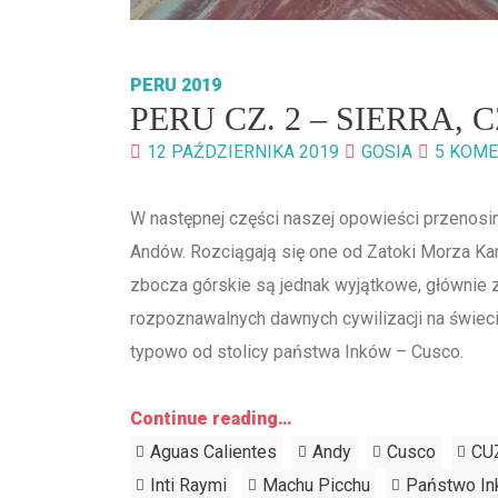
PERU 2019
PERU CZ. 2 – SIERRA,
12 PAŹDZIERNIKA 2019
GOSIA
5 KOM
W następnej części naszej opowieści przenosi
Andów. Rozciągają się one od Zatoki Morza Ka
zbocza górskie są jednak wyjątkowe, głównie ze
rozpoznawalnych dawnych cywilizacji na świec
typowo od stolicy państwa Inków – Cusco.
Continue reading…
Aguas Calientes
Andy
Cusco
CU
Inti Raymi
Machu Picchu
Państwo I