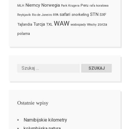
Niemcy
Norwegia
Peru
MLH
Park Krugera
rafa koralowa
safari
STN
snorkeling
SXF
Reykjavík
Rio de Janeiro
RPA
WAW
Turcja
Tajlandia
TXL
zorza
wodospady
Włochy
polarna
Ostatnie wpisy
Namibijskie kilometry
kolumbijska natura