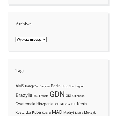
Archiwa
Archiwa
Tagi
AMS
Berlin
Bangkok
BKK
Bazylea
Blue Lagoon
GDN
Brazylia
GIG
BSL
Francja
Guinness
Gwatemala
Hiszpania
Kenia
IGU
Irlandia
KEF
MAD
Kuba
Kostaryka
Madryt
Meksyk
Kutaisi
Mdina