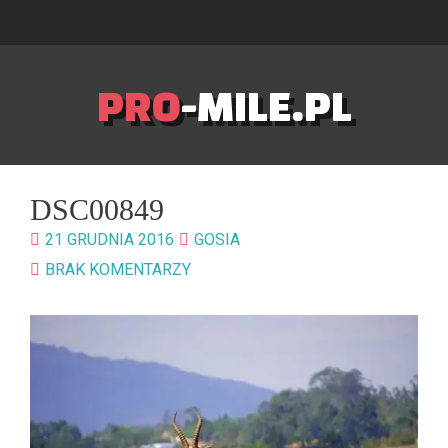
PRO
-MILE.PL
DSC00849
21 GRUDNIA 2016
GOSIA
BRAK KOMENTARZY