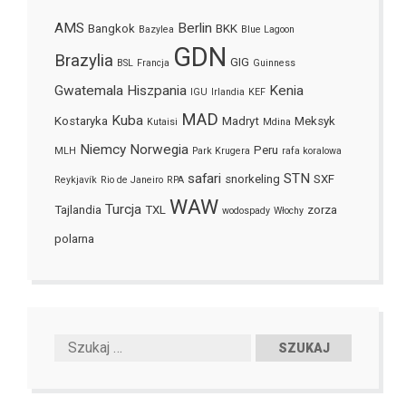
AMS
Berlin
Bangkok
BKK
Bazylea
Blue Lagoon
GDN
Brazylia
GIG
BSL
Francja
Guinness
Gwatemala
Hiszpania
Kenia
IGU
Irlandia
KEF
MAD
Kuba
Kostaryka
Madryt
Meksyk
Kutaisi
Mdina
Niemcy
Norwegia
Peru
MLH
Park Krugera
rafa koralowa
safari
STN
snorkeling
SXF
Reykjavík
Rio de Janeiro
RPA
WAW
Turcja
Tajlandia
TXL
zorza
wodospady
Włochy
polarna