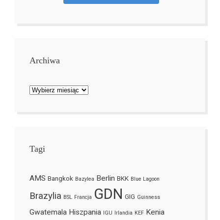
Archiwa
Archiwa
Tagi
AMS
Berlin
Bangkok
BKK
Bazylea
Blue Lagoon
GDN
Brazylia
GIG
BSL
Francja
Guinness
Gwatemala
Hiszpania
Kenia
IGU
Irlandia
KEF