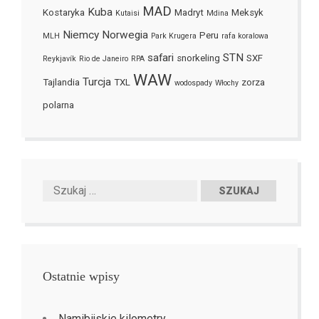
MAD
Kuba
Kostaryka
Madryt
Meksyk
Kutaisi
Mdina
Niemcy
Norwegia
Peru
MLH
Park Krugera
rafa koralowa
safari
STN
snorkeling
SXF
Reykjavík
Rio de Janeiro
RPA
WAW
Turcja
Tajlandia
TXL
zorza
wodospady
Włochy
polarna
Ostatnie wpisy
Namibijskie kilometry