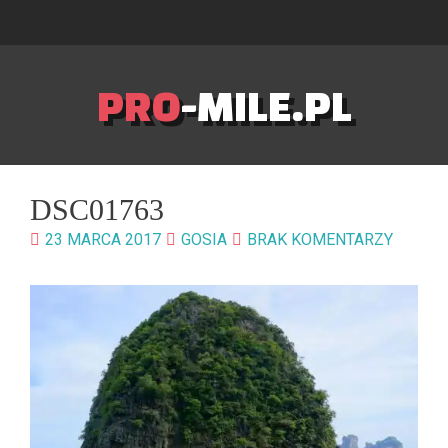
PRO
-MILE.PL
DSC01763
23 MARCA 2017
GOSIA
BRAK KOMENTARZY