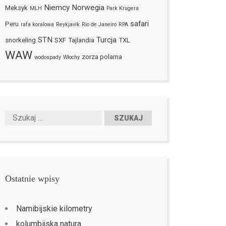
Niemcy
Norwegia
Meksyk
MLH
Park Krugera
safari
Peru
rafa koralowa
Reykjavík
Rio de Janeiro
RPA
STN
Turcja
snorkeling
SXF
Tajlandia
TXL
WAW
zorza polarna
wodospady
Włochy
Ostatnie wpisy
Namibijskie kilometry
kolumbijska natura