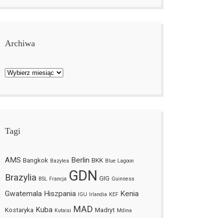
Archiwa
Archiwa
Tagi
AMS
Berlin
Bangkok
BKK
Bazylea
Blue Lagoon
GDN
Brazylia
GIG
BSL
Francja
Guinness
Gwatemala
Hiszpania
Kenia
IGU
Irlandia
KEF
MAD
Kuba
Kostaryka
Madryt
Kutaisi
Mdina