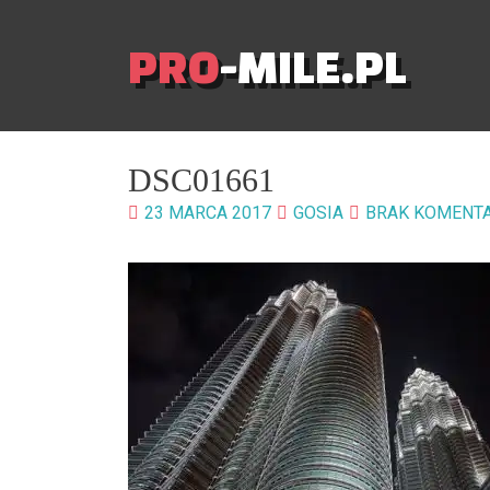
PRO
-MILE.PL
DSC01661
23 MARCA 2017
GOSIA
BRAK KOMENT