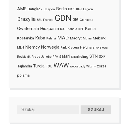
AMS
Berlin
Bangkok
BKK
Bazylea
Blue Lagoon
GDN
Brazylia
GIG
BSL
Francja
Guinness
Gwatemala
Hiszpania
Kenia
IGU
Irlandia
KEF
MAD
Kuba
Kostaryka
Madryt
Meksyk
Kutaisi
Mdina
Niemcy
Norwegia
Peru
MLH
Park Krugera
rafa koralowa
safari
STN
snorkeling
SXF
Reykjavík
Rio de Janeiro
RPA
WAW
Turcja
Tajlandia
TXL
zorza
wodospady
Włochy
polarna