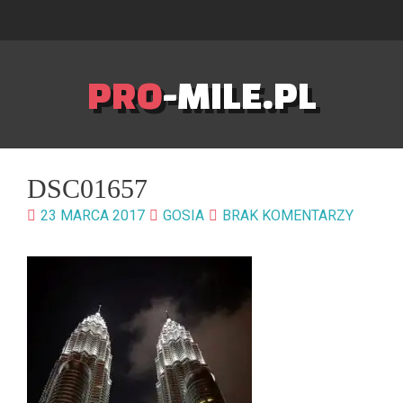
PRO
-MILE.PL
DSC01657
23 MARCA 2017
GOSIA
BRAK KOMENTARZY