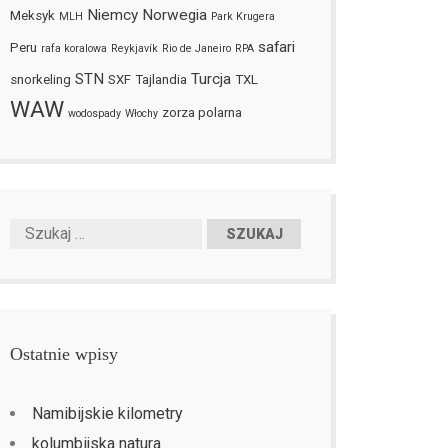
Niemcy
Norwegia
Meksyk
MLH
Park Krugera
safari
Peru
rafa koralowa
Reykjavík
Rio de Janeiro
RPA
STN
Turcja
snorkeling
SXF
Tajlandia
TXL
WAW
zorza polarna
wodospady
Włochy
Ostatnie wpisy
Namibijskie kilometry
kolumbijska natura