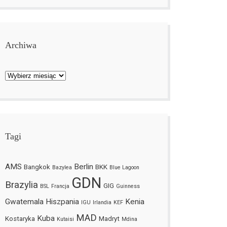
Archiwa
Archiwa
Tagi
AMS
Berlin
Bangkok
BKK
Bazylea
Blue Lagoon
GDN
Brazylia
GIG
BSL
Francja
Guinness
Gwatemala
Hiszpania
Kenia
IGU
Irlandia
KEF
MAD
Kuba
Kostaryka
Madryt
Kutaisi
Mdina