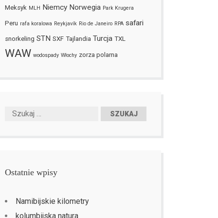
Niemcy
Norwegia
Meksyk
MLH
Park Krugera
safari
Peru
rafa koralowa
Reykjavík
Rio de Janeiro
RPA
STN
Turcja
snorkeling
SXF
Tajlandia
TXL
WAW
zorza polarna
wodospady
Włochy
Ostatnie wpisy
Namibijskie kilometry
kolumbijska natura