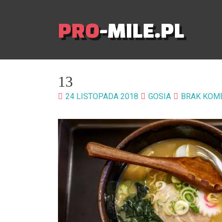
PRO
-MILE.PL
13
24 LISTOPADA 2018
GOSIA
BRAK KOM