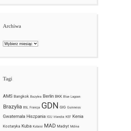
Archiwa
Archiwa
Tagi
AMS
Berlin
Bangkok
BKK
Bazylea
Blue Lagoon
GDN
Brazylia
GIG
BSL
Francja
Guinness
Gwatemala
Hiszpania
Kenia
IGU
Irlandia
KEF
MAD
Kuba
Kostaryka
Madryt
Kutaisi
Mdina