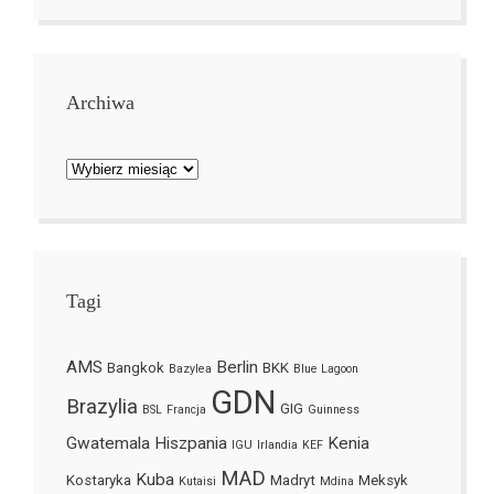
Archiwa
Archiwa
Tagi
AMS
Berlin
Bangkok
BKK
Bazylea
Blue Lagoon
GDN
Brazylia
GIG
BSL
Francja
Guinness
Gwatemala
Hiszpania
Kenia
IGU
Irlandia
KEF
MAD
Kuba
Kostaryka
Madryt
Meksyk
Kutaisi
Mdina