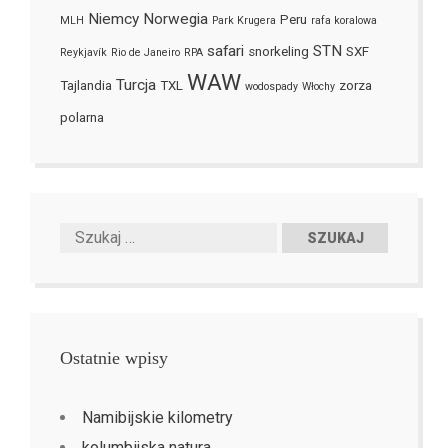
Niemcy
Norwegia
Peru
MLH
Park Krugera
rafa koralowa
safari
STN
snorkeling
SXF
Reykjavík
Rio de Janeiro
RPA
WAW
Turcja
Tajlandia
TXL
zorza
wodospady
Włochy
polarna
Ostatnie wpisy
Namibijskie kilometry
kolumbijska natura