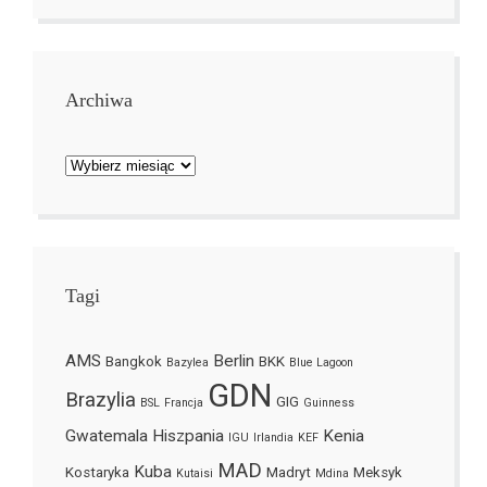
Archiwa
Archiwa
Tagi
AMS
Berlin
Bangkok
BKK
Bazylea
Blue Lagoon
GDN
Brazylia
GIG
BSL
Francja
Guinness
Gwatemala
Hiszpania
Kenia
IGU
Irlandia
KEF
MAD
Kuba
Kostaryka
Madryt
Meksyk
Kutaisi
Mdina