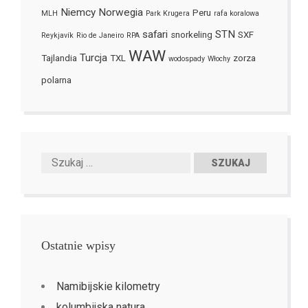
Niemcy
Norwegia
Peru
MLH
Park Krugera
rafa koralowa
safari
STN
snorkeling
SXF
Reykjavík
Rio de Janeiro
RPA
WAW
Turcja
Tajlandia
TXL
zorza
wodospady
Włochy
polarna
Ostatnie wpisy
Namibijskie kilometry
kolumbijska natura