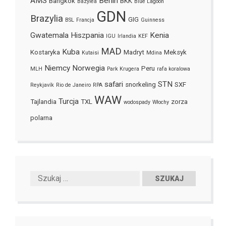
AMS
Berlin
Bangkok
BKK
Bazylea
Blue Lagoon
GDN
Brazylia
GIG
BSL
Francja
Guinness
Gwatemala
Hiszpania
Kenia
IGU
Irlandia
KEF
MAD
Kuba
Kostaryka
Madryt
Meksyk
Kutaisi
Mdina
Niemcy
Norwegia
Peru
MLH
Park Krugera
rafa koralowa
safari
STN
snorkeling
SXF
Reykjavík
Rio de Janeiro
RPA
WAW
Turcja
Tajlandia
TXL
zorza
wodospady
Włochy
polarna