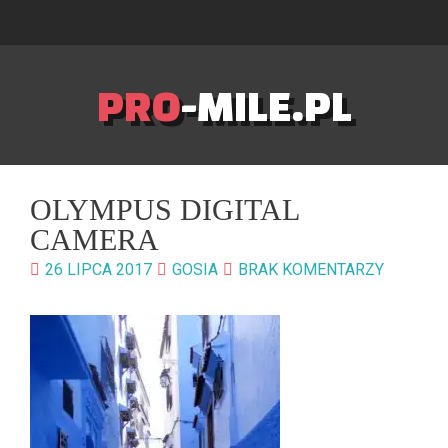
PRO
-MILE.PL
OLYMPUS DIGITAL
CAMERA
26 LIPCA 2017
GOSIA
BRAK KOMENTARZY