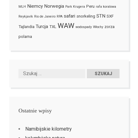
Niemcy
Norwegia
Peru
MLH
Park Krugera
rafa koralowa
safari
STN
snorkeling
SXF
Reykjavík
Rio de Janeiro
RPA
WAW
Turcja
Tajlandia
TXL
zorza
wodospady
Włochy
polarna
Ostatnie wpisy
Namibijskie kilometry