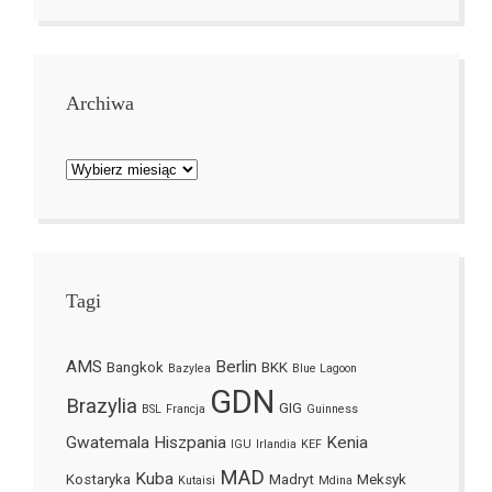
Archiwa
Archiwa
Tagi
AMS
Berlin
Bangkok
BKK
Bazylea
Blue Lagoon
GDN
Brazylia
GIG
BSL
Francja
Guinness
Gwatemala
Hiszpania
Kenia
IGU
Irlandia
KEF
MAD
Kuba
Kostaryka
Madryt
Meksyk
Kutaisi
Mdina