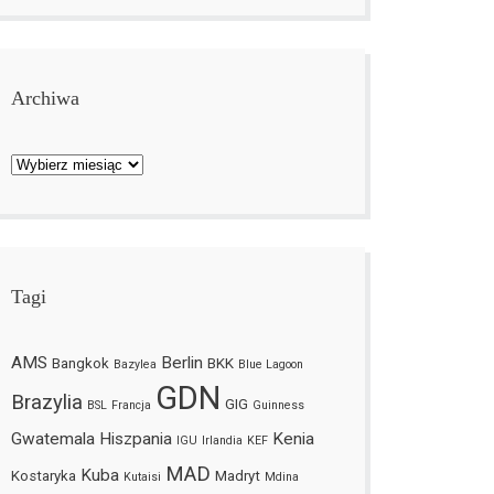
Archiwa
Archiwa
Tagi
AMS
Berlin
Bangkok
BKK
Bazylea
Blue Lagoon
GDN
Brazylia
GIG
BSL
Francja
Guinness
Gwatemala
Hiszpania
Kenia
IGU
Irlandia
KEF
MAD
Kuba
Kostaryka
Madryt
Kutaisi
Mdina