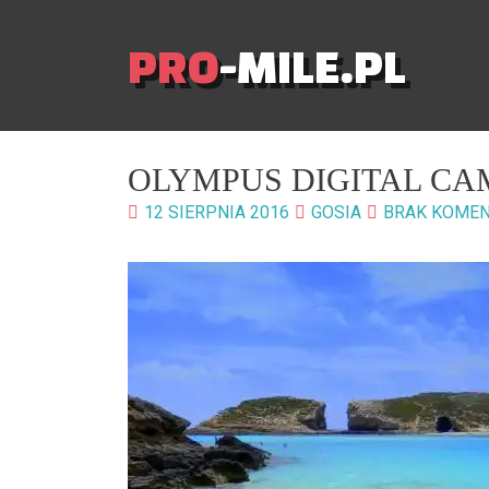
PRO
-MILE.PL
OLYMPUS DIGITAL C
12 SIERPNIA 2016
GOSIA
BRAK KOME