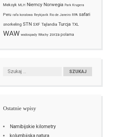
Niemcy
Norwegia
Meksyk
MLH
Park Krugera
safari
Peru
rafa koralowa
Reykjavík
Rio de Janeiro
RPA
STN
Turcja
snorkeling
SXF
Tajlandia
TXL
WAW
zorza polarna
wodospady
Włochy
Ostatnie wpisy
Namibijskie kilometry
kolumbijska natura