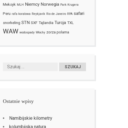
Niemcy
Norwegia
Meksyk
MLH
Park Krugera
safari
Peru
rafa koralowa
Reykjavík
Rio de Janeiro
RPA
STN
Turcja
snorkeling
SXF
Tajlandia
TXL
WAW
zorza polarna
wodospady
Włochy
Ostatnie wpisy
Namibijskie kilometry
kolumbijska natura