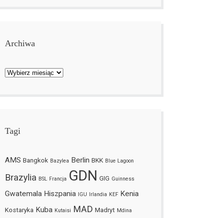
Archiwa
Archiwa
Tagi
AMS
Berlin
Bangkok
BKK
Bazylea
Blue Lagoon
GDN
Brazylia
GIG
BSL
Francja
Guinness
Gwatemala
Hiszpania
Kenia
IGU
Irlandia
KEF
MAD
Kuba
Kostaryka
Madryt
Kutaisi
Mdina