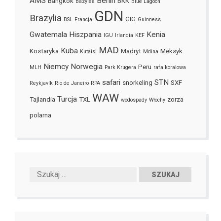
AMS
Berlin
Bangkok
BKK
Bazylea
Blue Lagoon
GDN
Brazylia
GIG
BSL
Francja
Guinness
Gwatemala
Hiszpania
Kenia
IGU
Irlandia
KEF
MAD
Kuba
Kostaryka
Madryt
Meksyk
Kutaisi
Mdina
Niemcy
Norwegia
Peru
MLH
Park Krugera
rafa koralowa
safari
STN
snorkeling
SXF
Reykjavík
Rio de Janeiro
RPA
WAW
Turcja
Tajlandia
TXL
zorza
wodospady
Włochy
polarna