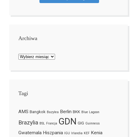
Archiwa
Archiwa
Tagi
AMS
Berlin
Bangkok
BKK
Bazylea
Blue Lagoon
GDN
Brazylia
GIG
BSL
Francja
Guinness
Gwatemala
Hiszpania
Kenia
IGU
Irlandia
KEF