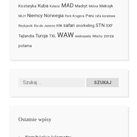
MAD
Kuba
Kostaryka
Madryt
Meksyk
Kutaisi
Mdina
Niemcy
Norwegia
Peru
MLH
Park Krugera
rafa koralowa
safari
STN
snorkeling
SXF
Reykjavík
Rio de Janeiro
RPA
WAW
Turcja
Tajlandia
TXL
zorza
wodospady
Włochy
polarna
Ostatnie wpisy