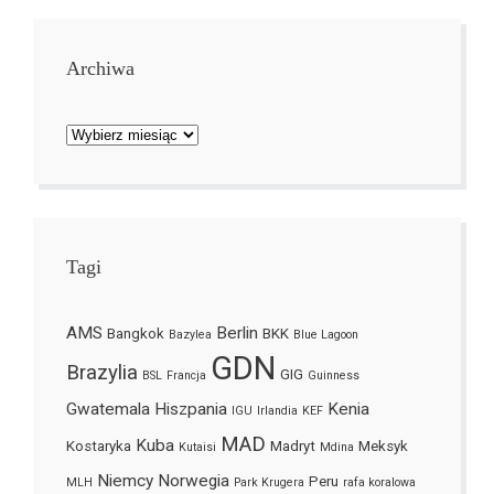
Archiwa
Archiwa
Tagi
AMS
Berlin
Bangkok
BKK
Bazylea
Blue Lagoon
GDN
Brazylia
GIG
BSL
Francja
Guinness
Gwatemala
Hiszpania
Kenia
IGU
Irlandia
KEF
MAD
Kuba
Kostaryka
Madryt
Meksyk
Kutaisi
Mdina
Niemcy
Norwegia
Peru
MLH
Park Krugera
rafa koralowa