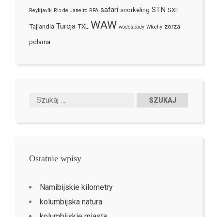
safari
STN
snorkeling
SXF
Reykjavík
Rio de Janeiro
RPA
WAW
Turcja
Tajlandia
TXL
zorza
wodospady
Włochy
polarna
Ostatnie wpisy
Namibijskie kilometry
kolumbijska natura
kolumbijskie miasta