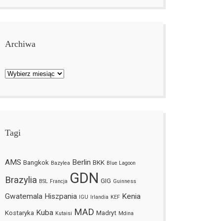
Archiwa
Archiwa
Tagi
AMS
Berlin
Bangkok
BKK
Bazylea
Blue Lagoon
GDN
Brazylia
GIG
BSL
Francja
Guinness
Gwatemala
Hiszpania
Kenia
IGU
Irlandia
KEF
MAD
Kuba
Kostaryka
Madryt
Kutaisi
Mdina