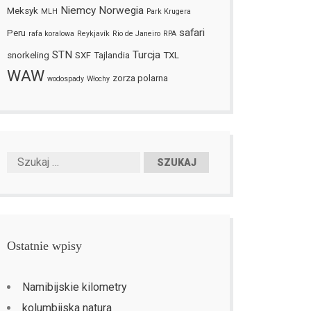
Niemcy
Norwegia
Meksyk
MLH
Park Krugera
safari
Peru
rafa koralowa
Reykjavík
Rio de Janeiro
RPA
STN
Turcja
snorkeling
SXF
Tajlandia
TXL
WAW
zorza polarna
wodospady
Włochy
Ostatnie wpisy
Namibijskie kilometry
kolumbijska natura