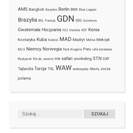
AMS
Berlin
Bangkok
BKK
Bazylea
Blue Lagoon
GDN
Brazylia
GIG
BSL
Francja
Guinness
Gwatemala
Hiszpania
Kenia
IGU
Irlandia
KEF
MAD
Kuba
Kostaryka
Madryt
Meksyk
Kutaisi
Mdina
Niemcy
Norwegia
Peru
MLH
Park Krugera
rafa koralowa
safari
STN
snorkeling
SXF
Reykjavík
Rio de Janeiro
RPA
WAW
Turcja
Tajlandia
TXL
zorza
wodospady
Włochy
polarna