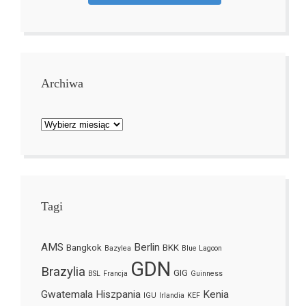
Archiwa
Archiwa
Tagi
AMS
Berlin
Bangkok
BKK
Bazylea
Blue Lagoon
GDN
Brazylia
GIG
BSL
Francja
Guinness
Gwatemala
Hiszpania
Kenia
IGU
Irlandia
KEF