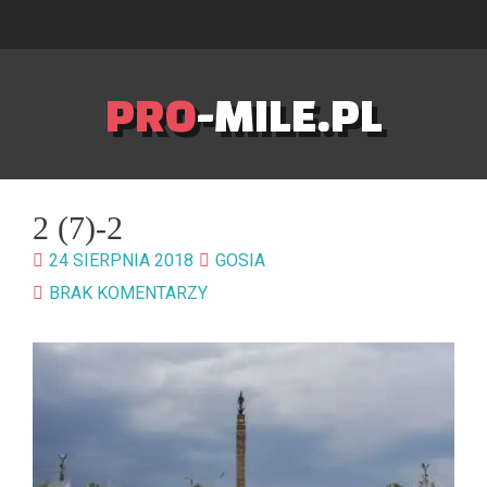
PRO
-MILE.PL
2 (7)-2
24 SIERPNIA 2018
GOSIA
BRAK KOMENTARZY