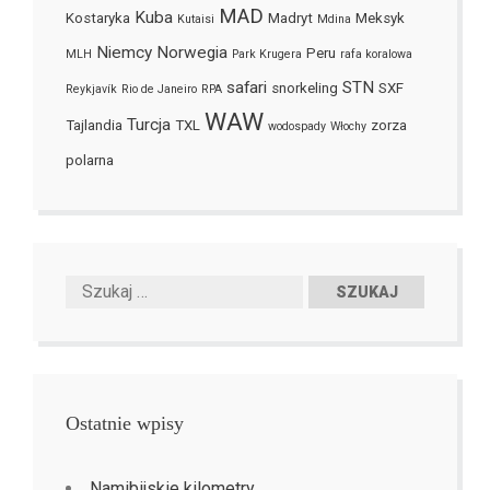
MAD
Kuba
Kostaryka
Madryt
Meksyk
Kutaisi
Mdina
Niemcy
Norwegia
Peru
MLH
Park Krugera
rafa koralowa
safari
STN
snorkeling
SXF
Reykjavík
Rio de Janeiro
RPA
WAW
Turcja
Tajlandia
TXL
zorza
wodospady
Włochy
polarna
Ostatnie wpisy
Namibijskie kilometry