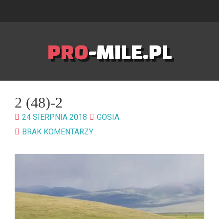
PRO
-MILE.PL
2 (48)-2
24 SIERPNIA 2018
GOSIA
BRAK KOMENTARZY