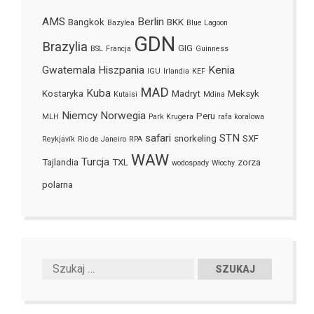
AMS
Berlin
Bangkok
BKK
Bazylea
Blue Lagoon
GDN
Brazylia
GIG
BSL
Francja
Guinness
Gwatemala
Hiszpania
Kenia
IGU
Irlandia
KEF
MAD
Kuba
Kostaryka
Madryt
Meksyk
Kutaisi
Mdina
Niemcy
Norwegia
Peru
MLH
Park Krugera
rafa koralowa
safari
STN
snorkeling
SXF
Reykjavík
Rio de Janeiro
RPA
WAW
Turcja
Tajlandia
TXL
zorza
wodospady
Włochy
polarna