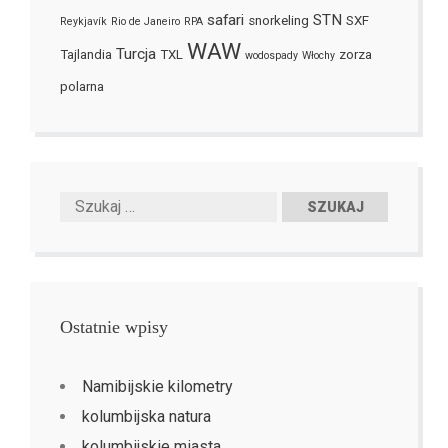
safari
STN
snorkeling
SXF
Reykjavík
Rio de Janeiro
RPA
WAW
Turcja
Tajlandia
TXL
zorza
wodospady
Włochy
polarna
Ostatnie wpisy
Namibijskie kilometry
kolumbijska natura
kolumbijskie miasta