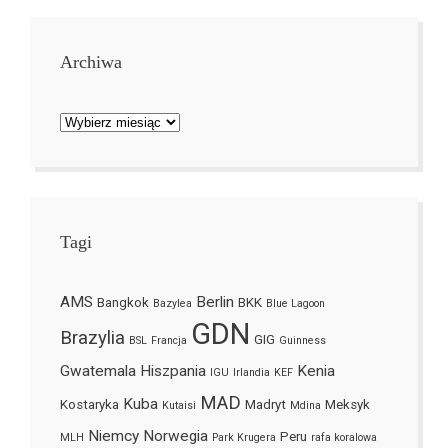
Archiwa
Archiwa
Tagi
AMS
Berlin
Bangkok
BKK
Bazylea
Blue Lagoon
GDN
Brazylia
GIG
BSL
Francja
Guinness
Gwatemala
Hiszpania
Kenia
IGU
Irlandia
KEF
MAD
Kuba
Kostaryka
Madryt
Meksyk
Kutaisi
Mdina
Niemcy
Norwegia
Peru
MLH
Park Krugera
rafa koralowa