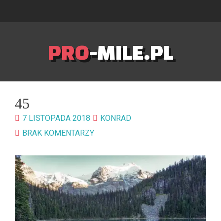
PRO
-MILE.PL
45
7 LISTOPADA 2018
KONRAD
BRAK KOMENTARZY