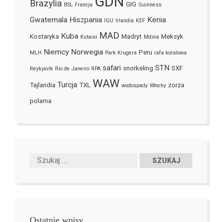
GDN
Brazylia
GIG
BSL
Francja
Guinness
Gwatemala
Hiszpania
Kenia
IGU
Irlandia
KEF
MAD
Kuba
Kostaryka
Madryt
Meksyk
Kutaisi
Mdina
Niemcy
Norwegia
Peru
MLH
Park Krugera
rafa koralowa
safari
STN
snorkeling
SXF
Reykjavík
Rio de Janeiro
RPA
WAW
Turcja
Tajlandia
TXL
zorza
wodospady
Włochy
polarna
Ostatnie wpisy