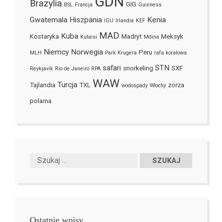
GDN
Brazylia
GIG
BSL
Francja
Guinness
Gwatemala
Hiszpania
Kenia
IGU
Irlandia
KEF
MAD
Kuba
Kostaryka
Madryt
Meksyk
Kutaisi
Mdina
Niemcy
Norwegia
Peru
MLH
Park Krugera
rafa koralowa
safari
STN
snorkeling
SXF
Reykjavík
Rio de Janeiro
RPA
WAW
Turcja
Tajlandia
TXL
zorza
wodospady
Włochy
polarna
Ostatnie wpisy