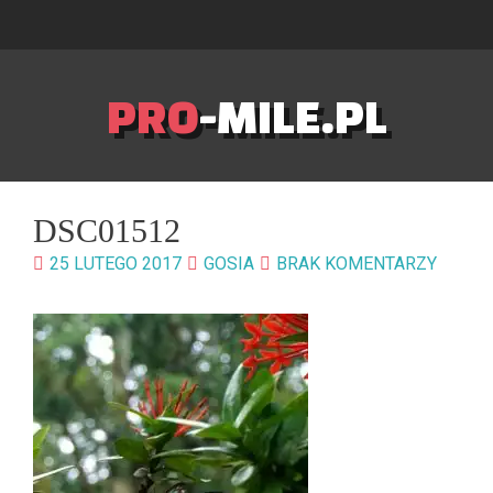
PRO
-MILE.PL
DSC01512
25 LUTEGO 2017
GOSIA
BRAK KOMENTARZY