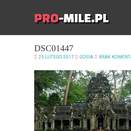
PRO
-MILE.PL
DSC01447
25 LUTEGO 2017
GOSIA
BRAK KOMENT