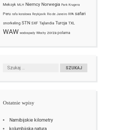
Niemcy
Norwegia
Meksyk
MLH
Park Krugera
safari
Peru
rafa koralowa
Reykjavík
Rio de Janeiro
RPA
STN
Turcja
snorkeling
SXF
Tajlandia
TXL
WAW
zorza polarna
wodospady
Włochy
Ostatnie wpisy
Namibijskie kilometry
kolumbijska natura