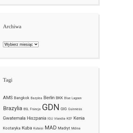
Archiwa
Archiwa
Tagi
AMS
Berlin
Bangkok
BKK
Bazylea
Blue Lagoon
GDN
Brazylia
GIG
BSL
Francja
Guinness
Gwatemala
Hiszpania
Kenia
IGU
Irlandia
KEF
MAD
Kuba
Kostaryka
Madryt
Kutaisi
Mdina