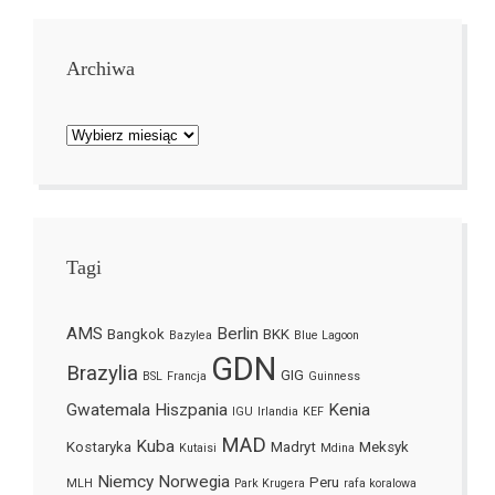
Archiwa
Archiwa
Tagi
AMS
Berlin
Bangkok
BKK
Bazylea
Blue Lagoon
GDN
Brazylia
GIG
BSL
Francja
Guinness
Gwatemala
Hiszpania
Kenia
IGU
Irlandia
KEF
MAD
Kuba
Kostaryka
Madryt
Meksyk
Kutaisi
Mdina
Niemcy
Norwegia
Peru
MLH
Park Krugera
rafa koralowa