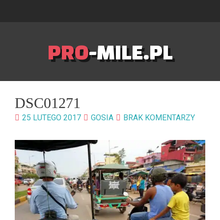
PRO
-MILE.PL
DSC01271
25 LUTEGO 2017
GOSIA
BRAK KOMENTARZY