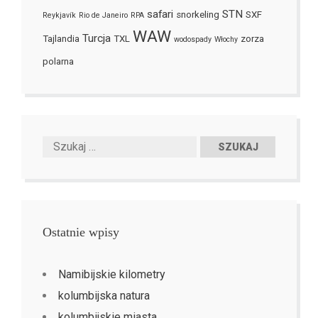
safari
STN
snorkeling
SXF
Reykjavík
Rio de Janeiro
RPA
WAW
Turcja
Tajlandia
TXL
zorza
wodospady
Włochy
polarna
Ostatnie wpisy
Namibijskie kilometry
kolumbijska natura
kolumbijskie miasta